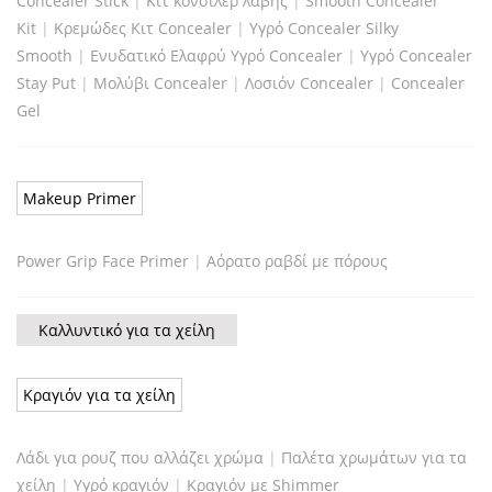
Concealer Stick
|
Κιτ κονσίλερ λαβής
|
Smooth Concealer
Kit
|
Κρεμώδες Κιτ Concealer
|
Υγρό Concealer Silky
Smooth
|
Ενυδατικό Ελαφρύ Υγρό Concealer
|
Υγρό Concealer
Stay Put
|
Μολύβι Concealer
|
Λοσιόν Concealer
|
Concealer
Gel
Makeup Primer
Power Grip Face Primer
|
Αόρατο ραβδί με πόρους
Καλλυντικό για τα χείλη
Κραγιόν για τα χείλη
Λάδι για ρουζ που αλλάζει χρώμα
|
Παλέτα χρωμάτων για τα
χείλη
|
Υγρό κραγιόν
|
Κραγιόν με Shimmer