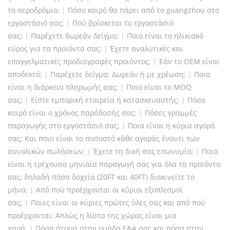
το αεροδρόμιο;
|
Πόσο καιρό θα πάρει από το guangzhou στο
εργοστάσιό σας;
|
Πού βρίσκεται το εργοστάσιό
σας;
|
Παρέχετε δωρεάν δείγμα;
|
Ποιο είναι το ηλικιακό
εύρος για τα προϊόντα σας;
|
Έχετε αναλυτικές και
επαγγελματικές προδιαγραφές προϊόντος;
|
Εάν το OEM είναι
αποδεκτό;
|
Παρέχετε δείγμα; Δωρεάν ή με χρέωση;
|
Ποια
είναι η διάρκεια πληρωμής σας;
|
Ποιο είναι το MOQ
σας;
|
Είστε εμπορική εταιρεία ή κατασκευαστής;
|
Πόσο
καιρό είναι ο χρόνος παράδοσής σας;
|
Πόσες γραμμές
παραγωγής στο εργοστάσιό σας;
|
Ποια είναι η κύρια αγορά
σας; Και ποιο είναι το ποσοστό κάθε αγοράς έναντι των
συνολικών πωλήσεων;
|
Έχετε τη δική σας επωνυμία;
|
Ποια
είναι η τρέχουσα μηνιαία παραγωγή σας για όλα τα προϊόντα
σας, δηλαδή πόσα δοχεία (20FT και 40FT) διακινείτε το
μήνα;
|
Από πού προέρχονται οι κύριοι εξοπλισμοί
σας;
|
Ποιες είναι οι κύριες πρώτες ύλες σας και από πού
προέρχονται; Απλώς η λίστα της χώρας είναι μια
χαρά.
|
Πόσα άτομα στην ομάδα Ε&Α σας και πόσα στην