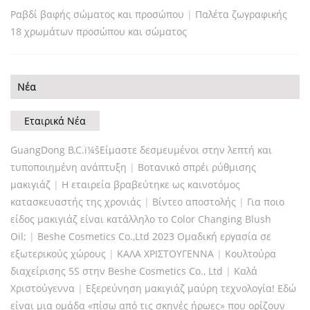
Ραβδί βαφής σώματος και προσώπου
|
Παλέτα ζωγραφικής
18 χρωμάτων προσώπου και σώματος
Νέα
Εταιρικά Νέα
GuangDong B.C.ï¼šΕίμαστε δεσμευμένοι στην λεπτή και
τυποποιημένη ανάπτυξη
|
Βοτανικό σπρέι ρύθμισης
μακιγιάζ
|
Η εταιρεία βραβεύτηκε ως καινοτόμος
κατασκευαστής της χρονιάς
|
Βίντεο αποστολής
|
Για ποιο
είδος μακιγιάζ είναι κατάλληλο το Color Changing Blush
Oil;
|
Beshe Cosmetics Co.,Ltd 2023 Ομαδική εργασία σε
εξωτερικούς χώρους
|
ΚΑΛΑ ΧΡΙΣΤΟΥΓΕΝΝΑ
|
Κουλτούρα
διαχείρισης 5S στην Beshe Cosmetics Co., Ltd
|
Καλά
Χριστούγεννα
|
Εξερεύνηση μακιγιάζ μαύρη τεχνολογία! Εδώ
είναι μια ομάδα «πίσω από τις σκηνές ήρωες» που ορίζουν