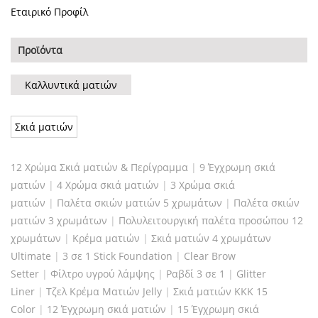
Εταιρικό Προφίλ
Προϊόντα
Καλλυντικά ματιών
Σκιά ματιών
12 Χρώμα Σκιά ματιών & Περίγραμμα
|
9 Έγχρωμη σκιά
ματιών
|
4 Χρώμα σκιά ματιών
|
3 Χρώμα σκιά
ματιών
|
Παλέτα σκιών ματιών 5 χρωμάτων
|
Παλέτα σκιών
ματιών 3 χρωμάτων
|
Πολυλειτουργική παλέτα προσώπου 12
χρωμάτων
|
Κρέμα ματιών
|
Σκιά ματιών 4 χρωμάτων
Ultimate
|
3 σε 1 Stick Foundation
|
Clear Brow
Setter
|
Φίλτρο υγρού λάμψης
|
Ραβδί 3 σε 1
|
Glitter
Liner
|
Τζελ Κρέμα Ματιών Jelly
|
Σκιά ματιών KKK 15
Color
|
12 Έγχρωμη σκιά ματιών
|
15 Έγχρωμη σκιά