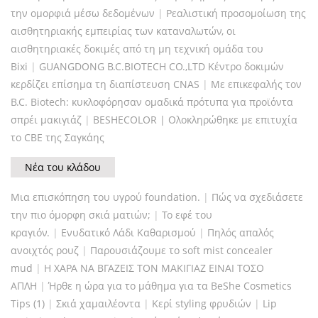
την ομορφιά μέσω δεδομένων
|
Ρεαλιστική προσομοίωση της
αισθητηριακής εμπειρίας των καταναλωτών, οι
αισθητηριακές δοκιμές από τη μη τεχνική ομάδα του
Bixi
|
GUANGDONG B.C.BIOTECH CO.,LTD Κέντρο δοκιμών
κερδίζει επίσημα τη διαπίστευση CNAS
|
Με επικεφαλής τον
B.C. Biotech: κυκλοφόρησαν ομαδικά πρότυπα για προϊόντα
σπρέι μακιγιάζ
|
BESHECOLOR | Ολοκληρώθηκε με επιτυχία
το CBE της Σαγκάης
Νέα του κλάδου
Μια επισκόπηση του υγρού foundation.
|
Πώς να σχεδιάσετε
την πιο όμορφη σκιά ματιών;
|
Το εφέ του
κραγιόν.
|
Ενυδατικό Λάδι Καθαρισμού
|
Πηλός απαλός
ανοιχτός ρουζ
|
Παρουσιάζουμε το soft mist concealer
mud
|
Η ΧΑΡΑ ΝΑ ΒΓΑΖΕΙΣ ΤΟΝ ΜΑΚΙΓΙΑΖ ΕΙΝΑΙ ΤΟΣΟ
ΑΠΛΗ
|
Ήρθε η ώρα για το μάθημα για τα BeShe Cosmetics
Tips (1)
|
Σκιά χαμαιλέοντα
|
Κερί styling φρυδιών
|
Lip