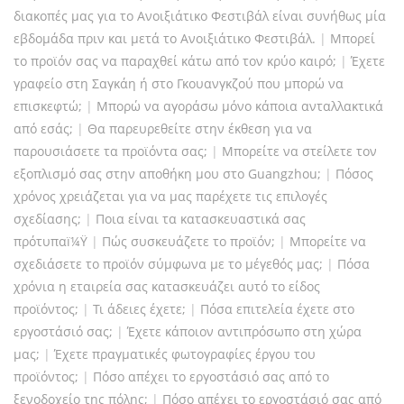
διακοπές μας για το Ανοιξιάτικο Φεστιβάλ είναι συνήθως μία
εβδομάδα πριν και μετά το Ανοιξιάτικο Φεστιβάλ.
|
Μπορεί
το προϊόν σας να παραχθεί κάτω από τον κρύο καιρό;
|
Έχετε
γραφείο στη Σαγκάη ή στο Γκουανγκζού που μπορώ να
επισκεφτώ;
|
Μπορώ να αγοράσω μόνο κάποια ανταλλακτικά
από εσάς;
|
Θα παρευρεθείτε στην έκθεση για να
παρουσιάσετε τα προϊόντα σας;
|
Μπορείτε να στείλετε τον
εξοπλισμό σας στην αποθήκη μου στο Guangzhou;
|
Πόσος
χρόνος χρειάζεται για να μας παρέχετε τις επιλογές
σχεδίασης;
|
Ποια είναι τα κατασκευαστικά σας
πρότυπαï¼Ÿ
|
Πώς συσκευάζετε το προϊόν;
|
Μπορείτε να
σχεδιάσετε το προϊόν σύμφωνα με το μέγεθός μας;
|
Πόσα
χρόνια η εταιρεία σας κατασκευάζει αυτό το είδος
προϊόντος;
|
Τι άδειες έχετε;
|
Πόσα επιτελεία έχετε στο
εργοστάσιό σας;
|
Έχετε κάποιον αντιπρόσωπο στη χώρα
μας;
|
Έχετε πραγματικές φωτογραφίες έργου του
προϊόντος;
|
Πόσο απέχει το εργοστάσιό σας από το
ξενοδοχείο της πόλης;
|
Πόσο απέχει το εργοστάσιό σας από