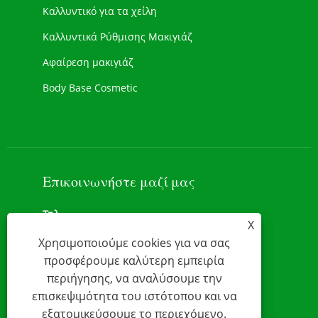
Καλλυντικό για τα χείλη
Καλλυντικά Ρύθμισης Μακιγιάζ
Αφαίρεση μακιγιάζ
Body Base Cosmetic
Νέα Καλλυντικά
Μακιγιάζ προσώπου
Επικοινωνήστε μαζί μας
Τηλ
X
+86-13928167523
Χρησιμοποιούμε cookies για να σας
προσφέρουμε καλύτερη εμπειρία
Add
περιήγησης, να αναλύσουμε την
Αριθ. 11, Simian Road,
επισκεψιμότητα του ιστότοπου και να
ΗΛΕΚΤΡΟΝΙΚΗ ΔΙΕΥΘΥΝΣΗ
εξατομικεύσουμε το περιεχόμενο.