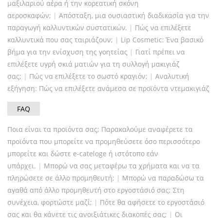
μαξιλαριού αέρα ή την κορεατική σκόνη
αεροσκαφών;
|
Απόσταξη, μια ουσιαστική διαδικασία για την
παραγωγή καλλυντικών συστατικών.
|
Πώς να επιλέξετε
καλλυντικά που σας ταιριάζουν;
|
Lip Cosmetic: Ένα βασικό
βήμα για την ενίσχυση της γοητείας
|
Γιατί πρέπει να
επιλέξετε υγρή σκιά ματιών για τη συλλογή μακιγιάζ
σας;
|
Πώς να επιλέξετε το σωστό κραγιόν;
|
Αναλυτική
εξήγηση: Πώς να επιλέξετε ανάμεσα σε προϊόντα ντεμακιγιάζ
FAQ
Ποια είναι τα προϊόντα σας; Παρακαλούμε αναφέρετε τα
προϊόντα που μπορείτε να προμηθεύσετε όσο περισσότερο
μπορείτε και δώστε e-cateloge ή ιστότοπο εάν
υπάρχει.
|
Μπορώ να σας μεταφέρω τα χρήματα και να τα
πληρώσετε σε άλλο προμηθευτή;
|
Μπορώ να παραδώσω τα
αγαθά από άλλο προμηθευτή στο εργοστάσιό σας; Στη
συνέχεια, φορτώστε μαζί;
|
Πότε θα αφήσετε το εργοστάσιό
σας και θα κάνετε τις ανοιξιάτικες διακοπές σας;
|
Οι