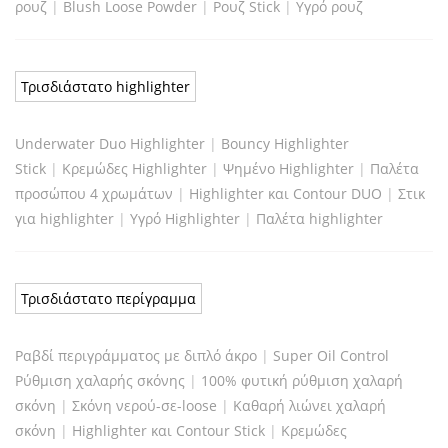
ρουζ
|
Blush Loose Powder
|
Ρουζ Stick
|
Υγρό ρουζ
Τρισδιάστατο highlighter
Underwater Duo Highlighter
|
Bouncy Highlighter
Stick
|
Κρεμώδες Highlighter
|
Ψημένο Highlighter
|
Παλέτα
προσώπου 4 χρωμάτων
|
Highlighter και Contour DUO
|
Στικ
για highlighter
|
Υγρό Highlighter
|
Παλέτα highlighter
Τρισδιάστατο περίγραμμα
Ραβδί περιγράμματος με διπλό άκρο
|
Super Oil Control
Ρύθμιση χαλαρής σκόνης
|
100% φυτική ρύθμιση χαλαρή
σκόνη
|
Σκόνη νερού-σε-loose
|
Καθαρή λιώνει χαλαρή
σκόνη
|
Highlighter και Contour Stick
|
Κρεμώδες