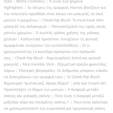
Stain
|
Beshe Cosmetics
|
Τι είναι ένα ψημένο
highlighter;
|
Οι λάτρεις της ομορφιάς παντού βουίζουν για
την τελευταία προσθήκη στον κόσμο του μακιγιάζ, τη σκιά
ματιών 4 χρωμάτων
|
Cheek Pop Blush: Το must-have item
μακιγιάζ του καλοκαιριού
|
Πλεονεκτήματα της υγρής σκιάς
ματιών χρωμίου
|
Ο σωστός τρόπος χρήσης της μάσκας
χειλιών
|
Καλλυντικά προσώπου: Ενισχύουν τη φυσική
ομορφιά και ενισχύουν την αυτοπεποίθηση
|
Σε τι
χρησιμοποιείται το κονσίλερ προσώπου στο πρόσωπό
σας;
|
Cheek Pop Blush - δημιουργήστε λεπτό και φυσικό
μακιγιάζ
|
Pore Invisible Stick - Εξαιρετικό προϊόν φροντίδας
πόρων
|
Ελατεφές βλεφαρίδες: Οι άνθρωποι μπορούν εύκολα
να διατηρήσουν την ομορφιά τους
|
Το Cheek Pop Blush
δημιουργεί "φυσικό ροζ, άψογο δέρμα"
|
Jelly Eye Cream Gel:
Προστατέψτε το δέρμα των ματιών
|
Η διαφορά μεταξύ
σκόνης και χαλαρής σκόνης
|
Ποια είναι η διαφορά μεταξύ
μαξιλάρι αέρα και πιεσμένης σκόνης？
|
Ποιο είναι καλύτερο
να χρησιμοποιήσετε την ευρωπαϊκή και αμερικανική σκόνη