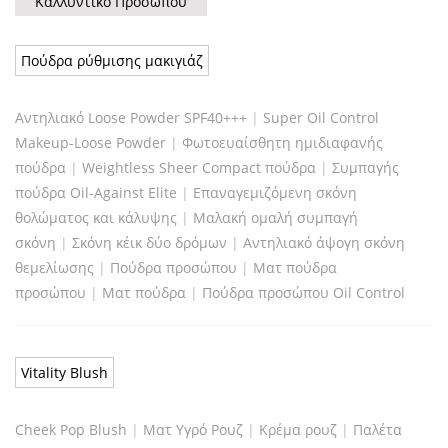
Καλλυντικό Προσώπου
Πούδρα ρύθμισης μακιγιάζ
Αντηλιακό Loose Powder SPF40+++
|
Super Oil Control
Makeup-Loose Powder
|
Φωτοευαίσθητη ημιδιαφανής
πούδρα
|
Weightless Sheer Compact πούδρα
|
Συμπαγής
πούδρα Oil-Against Elite
|
Επαναγεμιζόμενη σκόνη
θολώματος και κάλυψης
|
Μαλακή ομαλή συμπαγή
σκόνη
|
Σκόνη κέικ δύο δρόμων
|
Αντηλιακό άψογη σκόνη
θεμελίωσης
|
Πούδρα προσώπου
|
Ματ πούδρα
προσώπου
|
Ματ πούδρα
|
Πούδρα προσώπου Oil Control
Vitality Blush
Cheek Pop Blush
|
Ματ Υγρό Ρουζ
|
Κρέμα ρουζ
|
Παλέτα